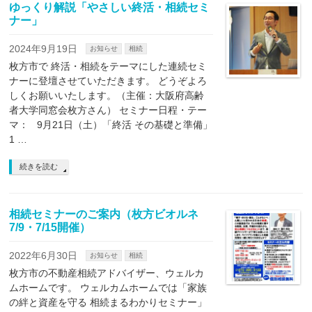
ゆっくり解説「やさしい終活・相続セミ
ナー」
2024年9月19日
お知らせ
相続
枚方市で 終活・相続をテーマにした連続セミ
ナーに登壇させていただきます。 どうぞよろ
しくお願いいたします。（主催：大阪府高齢
者大学同窓会枚方さん） セミナー日程・テー
マ： 9月21日（土）「終活 その基礎と準備」
1 …
続きを読む
相続セミナーのご案内（枚方ビオルネ
7/9・7/15開催）
2022年6月30日
お知らせ
相続
枚方市の不動産相続アドバイザー、ウェルカ
ムホームです。 ウェルカムホームでは「家族
の絆と資産を守る 相続まるわかりセミナー」