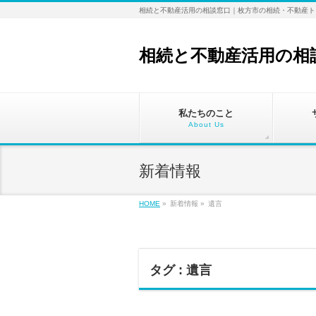
相続と不動産活用の相談窓口｜枚方市の相続・不動産ト
相続と不動産活用の相
私たちのこと
About Us
新着情報
HOME
»
新着情報 »
遺言
タグ : 遺言